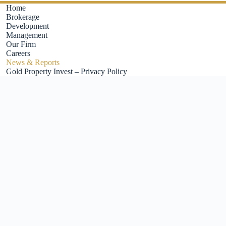
Home
Brokerage
Development
Management
Our Firm
Careers
News & Reports
Gold Property Invest – Privacy Policy
h para investor untuk menambah aset dan meningkatkan kekayaan. Di 
ngenai investasi rumah. Melalui berita dan laporan yang kami sajikan
mberikan analisis mendalam mengenai tren pasar, lokasi strategis, da
lebih bijaksana. Kami berkomitmen untuk membantu Anda menemukan pel
i. Anda dapat mengakses berita dan laporan terbaru kapan saja dan
a tidak ketinggalan dalam mengambil keputusan investasi.
bagai informasi mulai dari perkembangan proyek properti terbaru, ana
ah di Indonesia.