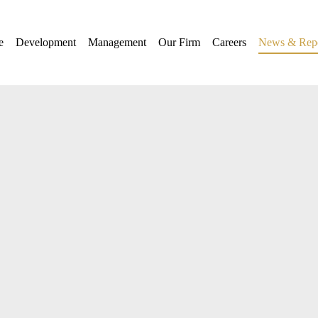
e
Development
Management
Our Firm
Careers
News & Repo